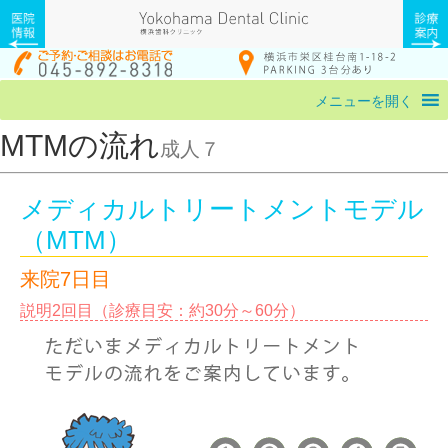
メニューを開く
MTMの流れ
成人７
メディカルトリートメントモデル
（MTM）
来院7日目
説明2回目（診療目安：約30分～60分）